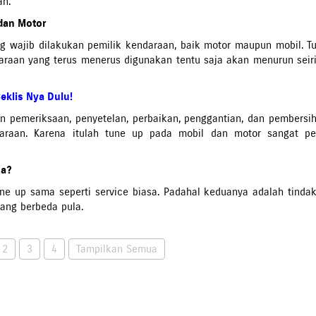
an.
 dan Motor
ng wajib dilakukan pemilik kendaraan, baik motor maupun mobil. T
araan yang terus menerus digunakan tentu saja akan menurun seir
eklis Nya Dulu!
an pemeriksaan, penyetelan, perbaikan, penggantian, dan pembersi
aan. Karena itulah tune up pada mobil dan motor sangat pe
sa?
une up sama seperti service biasa. Padahal keduanya adalah tinda
ang berbeda pula.
2
3
4
Tampilkan Semua