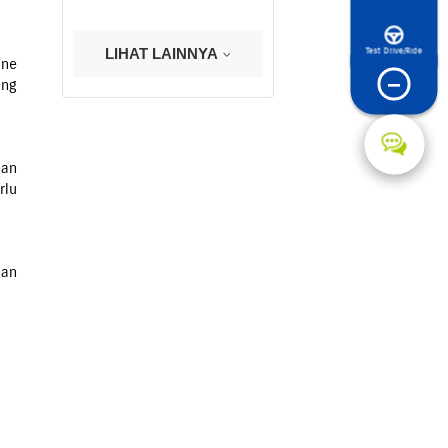
Test Drive/Ride
LIHAT LAINNYA
une
−
ing
han
rlu
kan