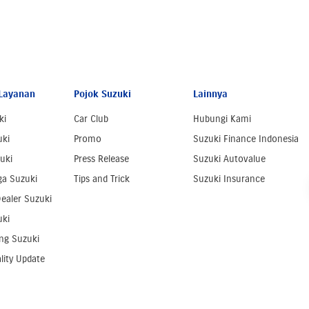
Layanan
Pojok Suzuki
Lainnya
ki
Car Club
Hubungi Kami
uki
Promo
Suzuki Finance Indonesia
uki
Press Release
Suzuki Autovalue
ga Suzuki
Tips and Trick
Suzuki Insurance
ealer Suzuki
uki
ng Suzuki
lity Update