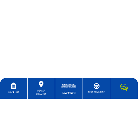
DEALER
TEST DRIVE/RIDE
PRICE LIST
HALO SUZUKI
LOCATION
Inisiatif lingkungan Suzuki dipandu oleh Suzuki Global
Environment Charter, yang kami didirikan pada tahun
2002. Kami mengejar inisiatif untuk melindungi
lingkungan secara sistematis sebagai sebuah perusahaan