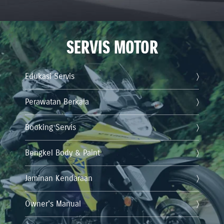
SERVIS MOTOR
Edukasi Servis
Perawatan Berkala
Booking Servis
Bengkel Body & Paint
Jaminan Kendaraan
Owner's Manual