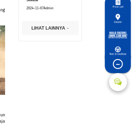
Price List
2024-11-07
Admin
ung
Dealer
LIHAT LAINNYA
Test Drive/Ride
−
pun
aja