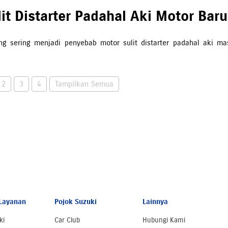
it Distarter Padahal Aki Motor Baru
g sering menjadi penyebab motor sulit distarter padahal aki ma
2
3
4
Tampilkan Semua
Layanan
Pojok Suzuki
Lainnya
ki
Car Club
Hubungi Kami