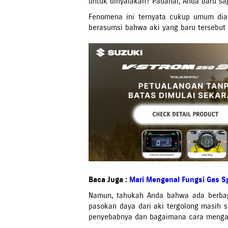
untuk dinyalakan? Padahal, Anda baru sa
Fenomena ini ternyata cukup umum dial
berasumsi bahwa aki yang baru tersebut 
Baca Juga :
Mari Mengenal Fungsi Gas S
Namun, tahukah Anda bahwa ada berbag
pasokan daya dari aki tergolong masih s
penyebabnya dan bagaimana cara menga