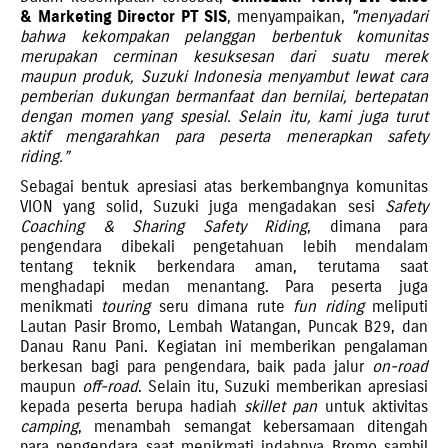
& Marketing Director PT SIS
, menyampaikan,
"menyadari
bahwa kekompakan pelanggan berbentuk komunitas
merupakan cerminan kesuksesan dari suatu merek
maupun produk, Suzuki Indonesia menyambut lewat cara
pemberian dukungan bermanfaat dan bernilai, bertepatan
dengan momen yang spesial. Selain itu, kami juga turut
aktif mengarahkan para peserta menerapkan safety
riding.”
Sebagai bentuk apresiasi atas berkembangnya komunitas
VION yang solid, Suzuki juga mengadakan sesi
Safety
Coaching & Sharing Safety Riding
, dimana para
pengendara dibekali pengetahuan lebih mendalam
tentang teknik berkendara aman, terutama saat
menghadapi medan menantang. Para peserta juga
menikmati
touring
seru dimana rute
fun riding
meliputi
Lautan Pasir Bromo, Lembah Watangan, Puncak B29, dan
Danau Ranu Pani. Kegiatan ini memberikan pengalaman
berkesan bagi para pengendara, baik pada jalur
on-road
maupun
off-road
. Selain itu, Suzuki memberikan apresiasi
kepada peserta berupa hadiah
skillet pan
untuk aktivitas
camping
, menambah semangat kebersamaan ditengah
para pengendara saat menikmati indahnya Bromo sambil