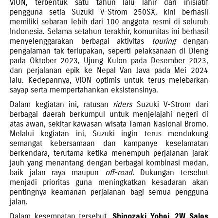
VION, terbentuk satu tahun lalu lahir dari inisiatif
pengguna setia Suzuki V-Strom 250SX, kini berhasil
memiliki sebaran lebih dari 100 anggota resmi di seluruh
Indonesia. Selama setahun terakhir, komunitas ini berhasil
menyelenggarakan berbagai aktivitas
touring
dengan
pengalaman tak terlupakan, seperti pelaksanaan di Dieng
pada Oktober 2023, Ujung Kulon pada Desember 2023,
dan perjalanan epik ke Nepal Van Java pada Mei 2024
lalu. Kedepannya, VION optimis untuk terus melebarkan
sayap serta mempertahankan eksistensinya.
Dalam kegiatan ini, ratusan
riders
Suzuki V-Strom dari
berbagai daerah berkumpul untuk menjelajahi negeri di
atas awan, sekitar kawasan wisata Taman Nasional Bromo.
Melalui kegiatan ini, Suzuki ingin terus mendukung
semangat kebersamaan dan kampanye keselamatan
berkendara, terutama ketika menempuh perjalanan jarak
jauh yang menantang dengan berbagai kombinasi medan,
baik jalan raya maupun
off-road
. Dukungan tersebut
menjadi prioritas guna meningkatkan kesadaran akan
pentingnya keamanan perjalanan bagi semua pengguna
jalan.
Dalam kesempatan tersebut,
Shinozaki Yohei, 2W Sales