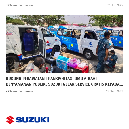
PRSuzuki Indonesia
31 Jul 2024
DUKUNG PERAWATAN TRANSPORTASI UMUM BAGI
KENYAMANAN PUBLIK, SUZUKI GELAR SERVICE GRATIS KEPADA
PELANGGAN FLEET MIKROTRANS
PRSuzuki Indonesia
25 Sep 2023