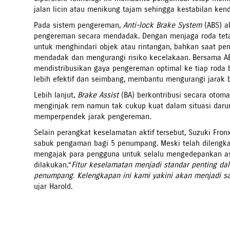
jalan licin atau menikung tajam sehingga kestabilan kend
Pada sistem pengereman,
Anti-lock Brake System
(ABS) a
pengereman secara mendadak. Dengan menjaga roda teta
untuk menghindari objek atau rintangan, bahkan saat pen
mendadak dan mengurangi risiko kecelakaan. Bersama AB
mendistribusikan gaya pengereman optimal ke tiap roda 
lebih efektif dan seimbang, membantu mengurangi jarak be
Lebih lanjut,
Brake Assist
(BA) berkontribusi secara otom
menginjak rem namun tak cukup kuat dalam situasi darur
memperpendek jarak pengereman.
Selain perangkat keselamatan aktif tersebut, Suzuki Fron
sabuk pengaman bagi 5 penumpang. Meski telah dilengka
mengajak para pengguna untuk selalu mengedepankan 
dilakukan.
“
Fitur keselamatan menjadi standar penting d
penumpang. Kelengkapan ini kami yakini akan menjadi sa
ujar Harold.