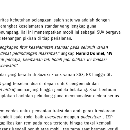
oritas kebutuhan pelanggan, salah satunya adalah dengan
 perangkat keselamatan standar yang lengkap guna
numpang. Hal ini menempatkan mobil ini sebagai SUV bergaya
ketenangan pikiran di tiap perjalanan.
ngkapan fitur keselamatan standar pada seluruh varian
dapat perlindungan maksimal,"
ungkap
Harold Donnel, 4W
mi percaya, keamanan tak boleh jadi pilihan. Ini fondasi
hawatir."
ar yang berada di Suzuki Fronx varian SGX, GX hingga GL.
s
yang tersebar: dua di depan untuk pengemudi dan
n airbag
memanjang hingga jendela belakang. Saat benturan
iptakan bantalan pelindung guna meminimalisir cedera serius
em cerdas untuk pemantau traksi dan arah gerak kendaraan.
 kendali pada roda—baik
oversteer
maupun
understeer
—, ESP
plikasikan rem pada roda tertentu hingga traksi kembali
gang kendali penuh atas mobil, terutama saat bermanuver di