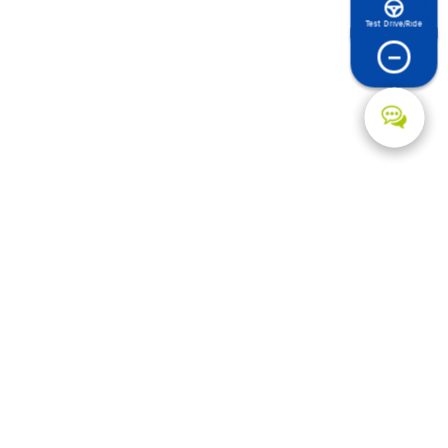
Test Drive/Ride
−