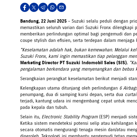
Bandung, 22 Juni 2025
–
Suzuki selalu peduli dengan pri
memastikan seluruh varian dari Suzuki Fronx dilengkapi
memberikan perlindungan optimal bagi pengemudi dan pe
coupe stylish dan efisien, serta terdepan dalam menjaga 
"Keselamatan adalah hak, bukan kemewahan. Melalui kele
Suzuki Fronx, kami ingin memastikan tiap pelanggan men
Marketing Director PT Suzuki
Indomobil Sales (SIS).
"Ka
pengalaman berkendara yang menyenangkan dan bebas k
Serangkaian perangkat keselamatan berikut menjadi stand
Kelengkapan utama ditunjang oleh perlindungan
6 Airbag
penumpang, dua di samping kursi depan, serta dua
curtai
terjadi, kantung udara ini mengembang cepat untuk menc
pada kepala dan tubuh.
Selain itu,
Electronic Stability Program
(ESP) menjadi sist
Ketika sistem mendeteksi potensi selip atau kehilangan
secara otomatis mengurangi tenaga mesin dan/atau menga
diperoleh. Teknologi ini membantu pengemudi tetap meme